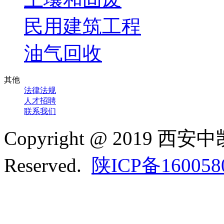
民用建筑工程
油气回收
其他
法律法规
人才招聘
联系我们
Copyright @ 2019 西
Reserved.
陕ICP备160058