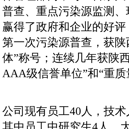
普查、重点污染源监测、
赢得了政府和企业的好评；
第一次污染源普查，获陕
体”称号；连续几年获陕
AAA级信誉单位”和“重
公司现有员工40人，技术
其中员工中研究生4人，大