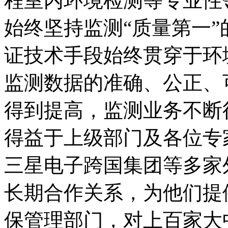
程室内环境检测等专业性
始终坚持监测“质量第一
证技术手段始终贯穿于环
监测数据的准确、公正、
得到提高，监测业务不断
得益于上级部门及各位专
三星电子跨国集团等多家
长期合作关系，为他们提
保管理部门，对上百家大