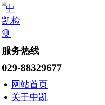
服务热线
029-88329677
网站首页
关于中凯