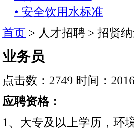
• 安全饮用水标准
首页
>
人才招聘
> 招贤
业务员
点击数：2749 时间：2016-10
应聘资格：
1、大专及以上学历，环