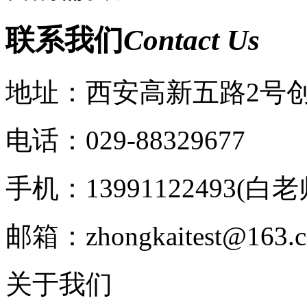
联系我们
Contact Us
地址：西安高新五路2号创
电话：029-88329677
手机：13991122493(白老
邮箱：zhongkaitest@163.
关于我们